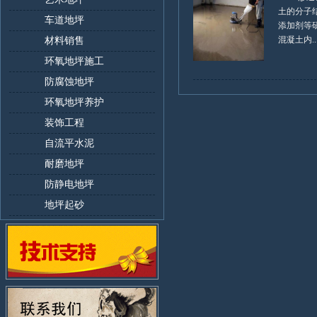
土的分子
车道地坪
添加剂等研
混凝土内...
材料销售
环氧地坪施工
防腐蚀地坪
环氧地坪养护
装饰工程
自流平水泥
耐磨地坪
防静电地坪
地坪起砂