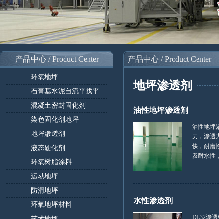
产品中心 / Product Center
产品中心 / Product Center
环氧地坪
地坪渗透剂
石膏基水泥自流平找平
混凝土密封固化剂
油性地坪渗透剂
染色固化剂地坪
油性地坪
地坪渗透剂
力，渗透
快，耐磨
液态硬化剂
及耐水性，该
环氧树脂涂料
运动地坪
防滑地坪
水性渗透剂
环氧地坪材料
DL32渗
艺术地坪