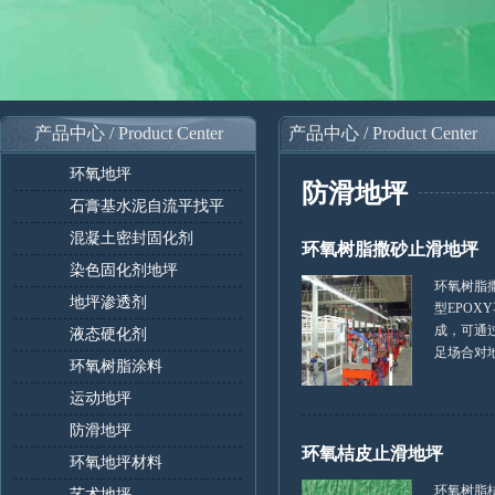
产品中心 / Product Center
产品中心 / Product Center
环氧地坪
防滑地坪
石膏基水泥自流平找平
混凝土密封固化剂
环氧树脂撒砂止滑地坪
染色固化剂地坪
环氧树脂
地坪渗透剂
型EPOX
成，可通
液态硬化剂
足场合对地面
环氧树脂涂料
运动地坪
防滑地坪
环氧桔皮止滑地坪
环氧地坪材料
环氧树脂
艺术地坪