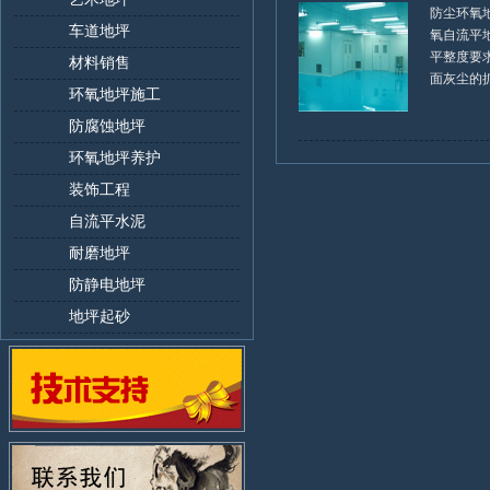
防尘环氧
车道地坪
氧自流平
平整度要
材料销售
面灰尘的抓着
环氧地坪施工
防腐蚀地坪
环氧地坪养护
装饰工程
自流平水泥
耐磨地坪
防静电地坪
地坪起砂