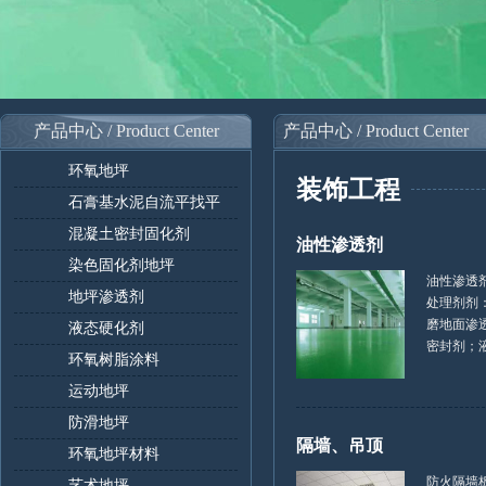
产品中心 / Product Center
产品中心 / Product Center
环氧地坪
装饰工程
石膏基水泥自流平找平
混凝土密封固化剂
油性渗透剂
染色固化剂地坪
油性渗透
地坪渗透剂
处理剂剂
磨地面渗
液态硬化剂
密封剂；液体
环氧树脂涂料
运动地坪
防滑地坪
隔墙、吊顶
环氧地坪材料
防火隔墙
艺术地坪