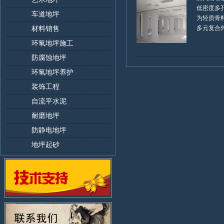
低密度多
车道地坪
为轻质骨
多元复合外加
材料销售
环氧地坪施工
防腐蚀地坪
环氧地坪养护
装饰工程
自流平水泥
耐磨地坪
防静电地坪
地坪起砂