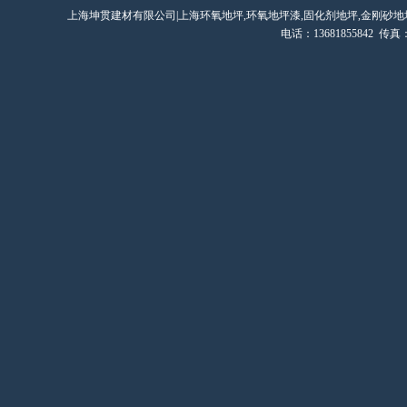
上海坤贯建材有限公司|上海环氧地坪,环氧地坪漆,固化剂地坪,金刚砂地
电话：13681855842 传真：0