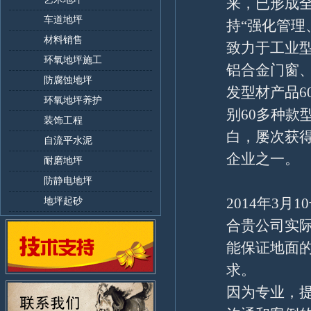
来，已形成
车道地坪
持“强化管理
材料销售
致力于工业
环氧地坪施工
铝合金门窗
防腐蚀地坪
发型材产品6
环氧地坪养护
别60多种款
装饰工程
白，屡次获
自流平水泥
企业之一。
耐磨地坪
防静电地坪
地坪起砂
2014年3
合贵公司实
能保证地面
求。
因为专业，