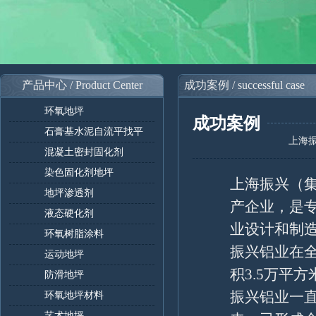
产品中心 / Product Center
成功案例 / successful case
环氧地坪
成功案例
石膏基水泥自流平找平
上海
混凝土密封固化剂
染色固化剂地坪
上海振兴（
地坪渗透剂
产企业，是
液态硬化剂
业设计和制
环氧树脂涂料
振兴铝业在全
运动地坪
积3.5万平方
防滑地坪
振兴铝业一直
环氧地坪材料
艺术地坪