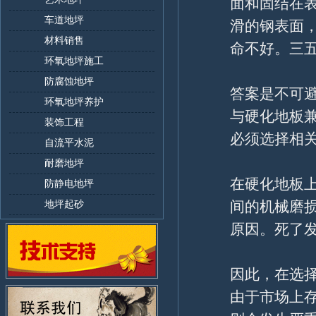
面和固结在
车道地坪
滑的钢表面
材料销售
命不好。三
环氧地坪施工
防腐蚀地坪
答案是不可
环氧地坪养护
与硬化地板
装饰工程
必须选择相关
自流平水泥
耐磨地坪
在硬化地板
防静电地坪
地坪起砂
间的机械磨
原因。死了
因此，在选
由于市场上