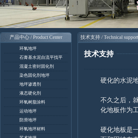
产品中心 / Product Center
技术支持 / Technical suppor
环氧地坪
技术支持
石膏基水泥自流平找平
混凝土密封固化剂
染色固化剂地坪
硬化的水泥
地坪渗透剂
液态硬化剂
不久之后，
环氧树脂涂料
化地板作为
运动地坪
防滑地坪
硬化地板是
环氧地坪材料
艺术地坪