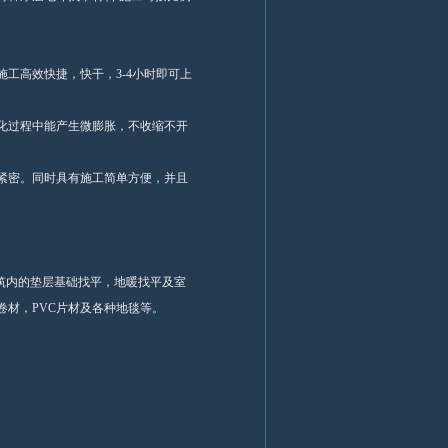
工高效快捷，快干，3-4小时即可上
化过程中能产生微膨胀，不收缩不开
紧密。同时具有施工简单方便，并且
建筑内的垫层基础找平，地暖找平及室
卷材，PVC片材及各种地毯等。