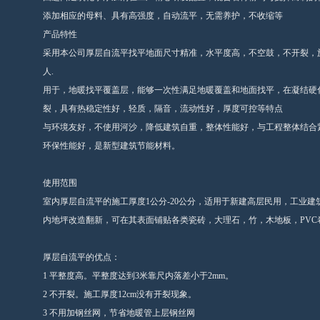
添加相应的母料、具有高强度，自动流平，无需养护，不收缩等
产品特性
采用本公司厚层自流平找平地面尺寸精准，水平度高，不空鼓，不开裂，施
人.
用于，地暖找平覆盖层，能够一次性满足地暖覆盖和地面找平，在凝结硬
裂，具有热稳定性好，轻质，隔音，流动性好，厚度可控等特点
与环境友好，不使用河沙，降低建筑自重，整体性能好，与工程整体结合
环保性能好，是新型建筑节能材料。
使用范围
室内厚层自流平的施工厚度1公分-20公分，适用于新建高层民用，工业
内地坪改造翻新，可在其表面铺贴各类瓷砖，大理石，竹，木地板，PVC
厚层自流平的优点：
1 平整度高。平整度达到3米靠尺内落差小于2mm。
2 不开裂。施工厚度12cm没有开裂现象。
3 不用加钢丝网，节省地暖管上层钢丝网