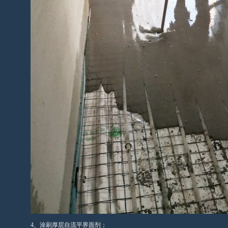
4、涂刷厚层自流平界面剂；