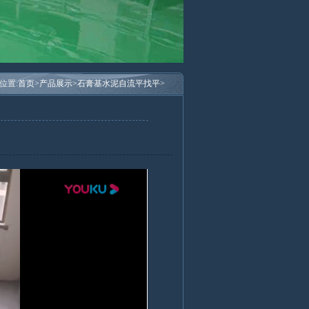
位置:
首页>
产品展示>
石膏基水泥自流平找平>