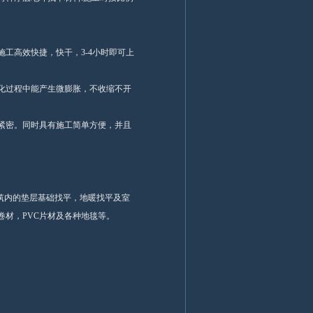
工高效快捷，快干，3-4小时即可上
化过程中能产生微膨胀，不收缩不开
紧密。同时具有施工简单方便，并且
建筑内的垫层基础找平，地暖找平及室
卷材，PVC片材及各种地毯等。