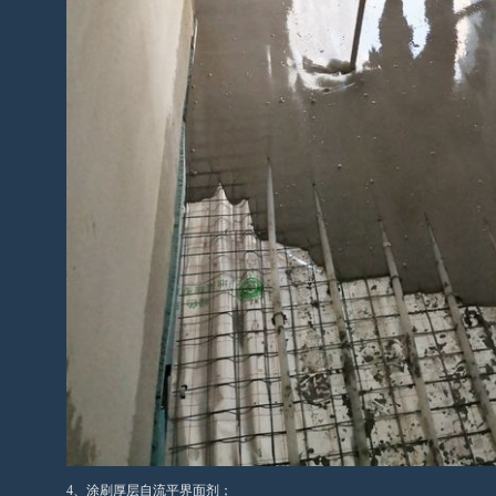
4、涂刷厚层自流平界面剂；