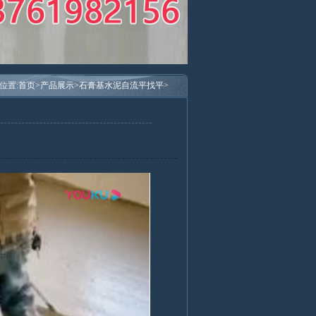
位置:
首页>
产品展示>
石膏基水泥自流平找平>