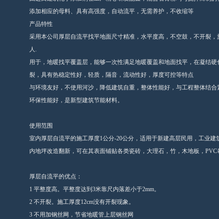
添加相应的母料、具有高强度，自动流平，无需养护，不收缩等
产品特性
采用本公司厚层自流平找平地面尺寸精准，水平度高，不空鼓，不开裂，施
人.
用于，地暖找平覆盖层，能够一次性满足地暖覆盖和地面找平，在凝结硬
裂，具有热稳定性好，轻质，隔音，流动性好，厚度可控等特点
与环境友好，不使用河沙，降低建筑自重，整体性能好，与工程整体结合
环保性能好，是新型建筑节能材料。
使用范围
室内厚层自流平的施工厚度1公分-20公分，适用于新建高层民用，工业
内地坪改造翻新，可在其表面铺贴各类瓷砖，大理石，竹，木地板，PVC
厚层自流平的优点：
1 平整度高。平整度达到3米靠尺内落差小于2mm。
2 不开裂。施工厚度12cm没有开裂现象。
3 不用加钢丝网，节省地暖管上层钢丝网